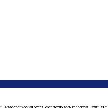
сь Неврологический отдел, обсалютно весь коллектив, начина