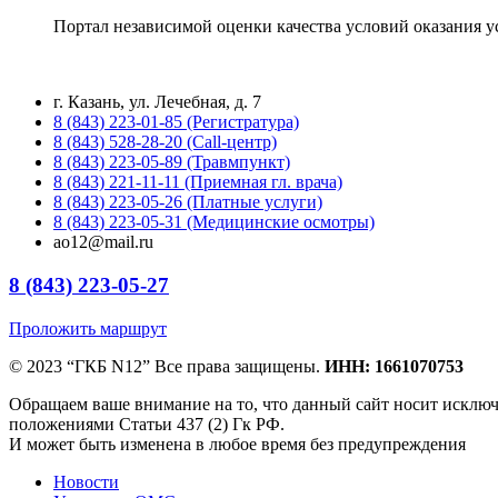
Портал независимой оценки качества условий оказания 
г. Казань, ул. Лечебная, д. 7
8 (843) 223-01-85 (Регистратура)
8 (843) 528-28-20 (Call-центр)
8 (843) 223-05-89 (Травмпункт)
8 (843) 221-11-11 (Приемная гл. врача)
8 (843) 223-05-26 (Платные услуги)
8 (843) 223-05-31 (Медицинские осмотры)
ao12@mail.ru
8 (843) 223-05-27
Проложить маршрут
© 2023 “ГКБ N12” Все права защищены.
ИНН: 1661070753
Обращаем ваше внимание на то, что данный сайт носит исклю
положениями Статьи 437 (2) Гк РФ.
И может быть изменена в любое время без предупреждения
Новости