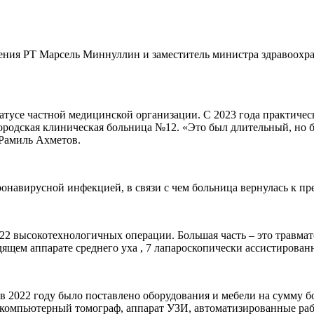
ения РТ Марсель Миннуллин и заместитель министра здравоохра
татусе частной медицинской организации. С 2023 года практиче
ородская клиническая больница №12. «Это был длительный, но б
 Рамиль Ахметов.
оронавирусной инфекцией, в связи с чем больница вернулась к
 высокотехнологичных операции. Большая часть – это травмат
ящем аппарате среднего уха , 7 лапароскопически ассистирова
2022 году было поставлено оборудования и мебели на сумму бо
 компьютерный томограф, аппарат УЗИ, автоматизированные рабо