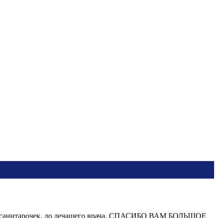
я с санитарочек, до лечащего врача. СПАСИБО ВАМ БОЛЬШОЕ