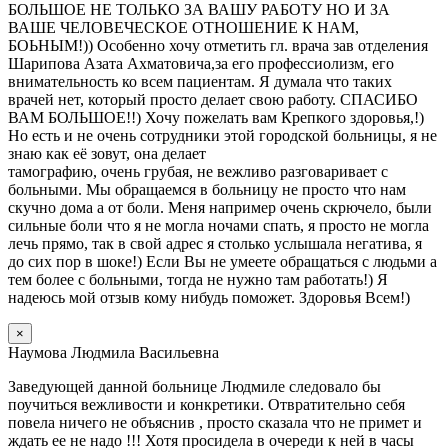
БОЛЬШОЕ НЕ ТОЛЬКО ЗА ВАШУ РАБОТУ НО И ЗА
ВАШЕ ЧЕЛОВЕЧЕСКОЕ ОТНОШЕНИЕ К НАМ,
БОЬНЫМ!)) Особенно хочу отметить гл. врача зав отделения
Шарипова Азата Ахматовича,за его профессиолизм, его
внимательность ко всем пациентам. Я думала что таких
врачей нет, который просто делает свою работу. СПАСИБО
ВАМ БОЛЬШОЕ!!) Хочу пожелать вам Крепкого здоровья,!)
Но есть и не очень сотрудники этой городской больницы, я не
знаю как её зовут, она делает
тамографию, очень грубая, не вежливо разговаривает с
больными. Мы обращаемся в больницу не просто что нам
скучно дома а от боли. Меня например очень скрючело, были
сильные боли что я не могла ночами спать, я просто не могла
лечь прямо, так в свой адрес я столько услышала негатива, я
до сих пор в шоке!) Если Вы не умеете обращаться с людьми а
тем более с больными, тогда не нужно там работать!) Я
надеюсь мой отзыв кому нибудь поможет. Здоровья Всем!)
×
Наумова Людмила Васильевна
Заведующей данной больнице Людмиле следовало бы
поучиться вежливости и конкретики. Отвратительно себя
повела ничего не объяснив , просто сказала что не примет и
ждать ее не надо !!! Хотя просидела в очереди к ней в часы