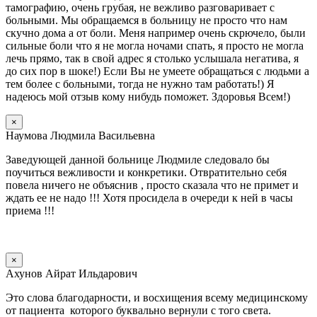
тамографию, очень грубая, не вежливо разговаривает с
больными. Мы обращаемся в больницу не просто что нам
скучно дома а от боли. Меня например очень скрючело, были
сильные боли что я не могла ночами спать, я просто не могла
лечь прямо, так в свой адрес я столько услышала негатива, я
до сих пор в шоке!) Если Вы не умеете обращаться с людьми а
тем более с больными, тогда не нужно там работать!) Я
надеюсь мой отзыв кому нибудь поможет. Здоровья Всем!)
×
Наумова Людмила Васильевна
Заведующей данной больнице Людмиле следовало бы
поучиться вежливости и конкретики. Отвратительно себя
повела ничего не объяснив , просто сказала что не примет и
ждать ее не надо !!! Хотя просидела в очереди к ней в часы
приема !!!
×
Ахунов Айрат Ильдарович
Это слова благодарности, и восхищения всему медицинскому
от пациента которого буквально вернули с того света.