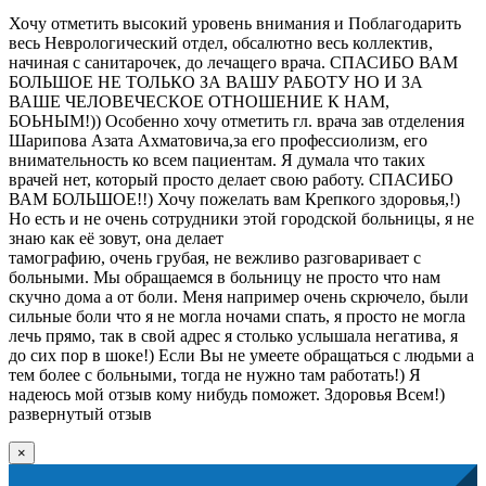
Хочу отметить высокий уровень внимания и Поблагодарить
весь Неврологический отдел, обсалютно весь коллектив,
начиная с санитарочек, до лечащего врача. СПАСИБО ВАМ
БОЛЬШОЕ НЕ ТОЛЬКО ЗА ВАШУ РАБОТУ НО И ЗА
ВАШЕ ЧЕЛОВЕЧЕСКОЕ ОТНОШЕНИЕ К НАМ,
БОЬНЫМ!)) Особенно хочу отметить гл. врача зав отделения
Шарипова Азата Ахматовича,за его профессиолизм, его
внимательность ко всем пациентам. Я думала что таких
врачей нет, который просто делает свою работу. СПАСИБО
ВАМ БОЛЬШОЕ!!) Хочу пожелать вам Крепкого здоровья,!)
Но есть и не очень сотрудники этой городской больницы, я не
знаю как её зовут, она делает
тамографию, очень грубая, не вежливо разговаривает с
больными. Мы обращаемся в больницу не просто что нам
скучно дома а от боли. Меня например очень скрючело, были
сильные боли что я не могла ночами спать, я просто не могла
лечь прямо, так в свой адрес я столько услышала негатива, я
до сих пор в шоке!) Если Вы не умеете обращаться с людьми а
тем более с больными, тогда не нужно там работать!) Я
надеюсь мой отзыв кому нибудь поможет. Здоровья Всем!)
развернутый отзыв
×