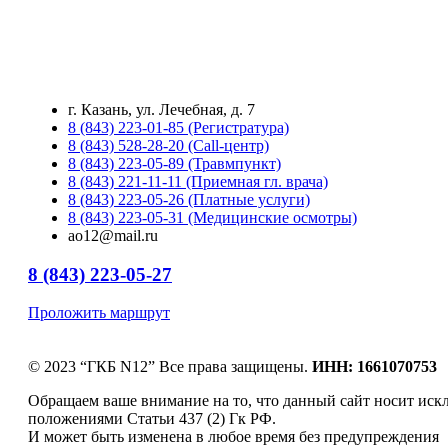
г. Казань, ул. Лечебная, д. 7
8 (843) 223-01-85 (Регистратура)
8 (843) 528-28-20 (Call-центр)
8 (843) 223-05-89 (Травмпункт)
8 (843) 221-11-11 (Приемная гл. врача)
8 (843) 223-05-26 (Платные услуги)
8 (843) 223-05-31 (Медицинские осмотры)
ao12@mail.ru
8 (843) 223-05-27
Проложить маршрут
© 2023 “ГКБ N12” Все права защищены.
ИНН: 1661070753
Обращаем ваше внимание на то, что данный сайт носит ис
положениями Статьи 437 (2) Гк РФ.
И может быть изменена в любое время без предупреждения