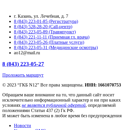
г. Казань, ул. Лечебная, д. 7
8 (843) 223-01-85 (Регистратура)
8 (843) 528-28-20 (Call-центр)
8 (843) 223-05-89 (Травмпункт)
8 (843) 221-11-11 (Приемная гл. врача)
8 (843) 223-05-26 (Платные услуги)
8 (843) 223-05-31 (Медицинские осмотры)
ao12@mail.ru
8 (843) 223-05-27
Проложить маршрут
© 2023 “ГКБ N12” Все права защищены.
ИНН: 1661070753
Обращаем ваше внимание на то, что данный сайт носит
исключительно информационный характер и ни при каких
условиях
не является публичной офертой
, определяемой
положениями Статьи 437 (2) Гк РФ.
И может быть изменена в любое время без предупреждения
Новости