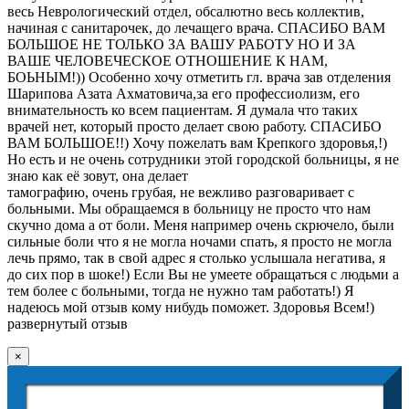
весь Неврологический отдел, обсалютно весь коллектив,
начиная с санитарочек, до лечащего врача. СПАСИБО ВАМ
БОЛЬШОЕ НЕ ТОЛЬКО ЗА ВАШУ РАБОТУ НО И ЗА
ВАШЕ ЧЕЛОВЕЧЕСКОЕ ОТНОШЕНИЕ К НАМ,
БОЬНЫМ!)) Особенно хочу отметить гл. врача зав отделения
Шарипова Азата Ахматовича,за его профессиолизм, его
внимательность ко всем пациентам. Я думала что таких
врачей нет, который просто делает свою работу. СПАСИБО
ВАМ БОЛЬШОЕ!!) Хочу пожелать вам Крепкого здоровья,!)
Но есть и не очень сотрудники этой городской больницы, я не
знаю как её зовут, она делает
тамографию, очень грубая, не вежливо разговаривает с
больными. Мы обращаемся в больницу не просто что нам
скучно дома а от боли. Меня например очень скрючело, были
сильные боли что я не могла ночами спать, я просто не могла
лечь прямо, так в свой адрес я столько услышала негатива, я
до сих пор в шоке!) Если Вы не умеете обращаться с людьми а
тем более с больными, тогда не нужно там работать!) Я
надеюсь мой отзыв кому нибудь поможет. Здоровья Всем!)
развернутый отзыв
×