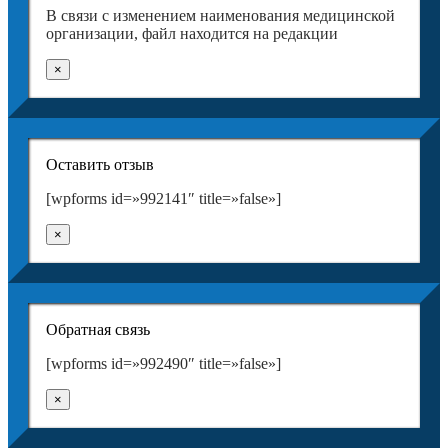
В связи с изменением наименования медицинской
организации, файл находится на редакции
×
Оставить отзыв
[wpforms id=»992141″ title=»false»]
×
Обратная связь
[wpforms id=»992490″ title=»false»]
×