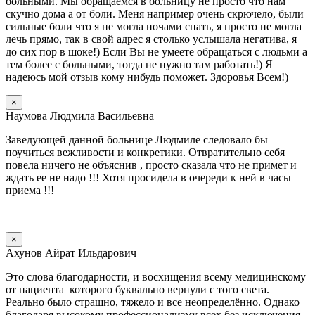
больными. Мы обращаемся в больницу не просто что нам
скучно дома а от боли. Меня например очень скрючело, были
сильные боли что я не могла ночами спать, я просто не могла
лечь прямо, так в свой адрес я столько услышала негатива, я
до сих пор в шоке!) Если Вы не умеете обращаться с людьми а
тем более с больными, тогда не нужно там работать!) Я
надеюсь мой отзыв кому нибудь поможет. Здоровья Всем!)
×
Наумова Людмила Васильевна
Заведующей данной больнице Людмиле следовало бы
поучиться вежливости и конкретики. Отвратительно себя
повела ничего не объяснив , просто сказала что не примет и
ждать ее не надо !!! Хотя просидела в очереди к ней в часы
приема !!!
×
Ахунов Айрат Ильдарович
Это слова благодарности, и восхищения всему медицинскому
от пациента которого буквально вернули с того света.
Реально было страшно, тяжело и все неопределённо. Однако
благодаря высокому профессионализму всех без исключения