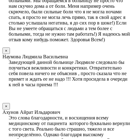
больными. Мы обращаемся в больницу не просто что
нам скучно дома а от боли. Меня например очень
скрючело, были сильные боли что я не могла ночами
спать, я просто не могла лечь прямо, так в свой адрес я
столько услышала негатива, я до сих пор в шоке!) Если
Вы не умеете обращаться с людьми а тем более с
больными, тогда не нужно там работать!) Я надеюсь мой
отзыв кому нибудь поможет. Здоровья Всем!)
×
Наумова Людмила Васильевна
Заведующей данной больнице Людмиле следовало бы
поучиться вежливости и конкретики. Отвратительно
себя повела ничего не объяснив , просто сказала что не
примет и ждать ее не надо !!! Хотя просидела в очереди
к ней в часы приема !!!
×
Ахунов Айрат Ильдарович
Это слова благодарности, и восхищения всему
медицинскому от пациента которого буквально вернули
с того света. Реально было страшно, тяжело и все
неопределённо. Однако благодаря высокому