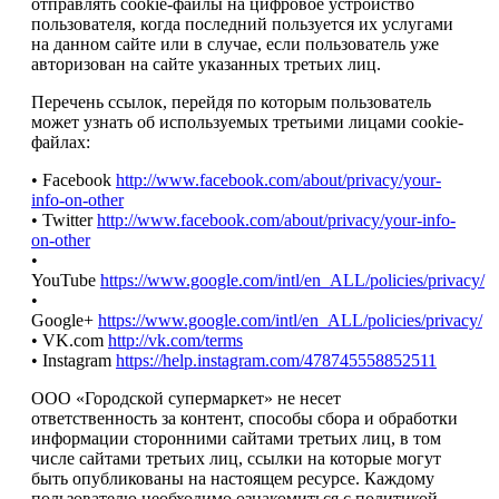
отправлять cookie-файлы на цифровое устройство
пользователя, когда последний пользуется их услугами
на данном сайте или в случае, если пользователь уже
авторизован на сайте указанных третьих лиц.
Перечень ссылок, перейдя по которым пользователь
может узнать об используемых третьими лицами cookie-
файлах:
• Facebook
http://www.facebook.com/about/privacy/your-
info-on-other
• Twitter
http://www.facebook.com/about/privacy/your-info-
on-other
•
YouTube
https://www.google.com/intl/en_ALL/policies/privacy/
•
Google+
https://www.google.com/intl/en_ALL/policies/privacy/
• VK.com
http://vk.com/terms
• Instagram
https://help.instagram.com/478745558852511
ООО «Городской супермаркет» не несет
ответственность за контент, способы сбора и обработки
информации сторонними сайтами третьих лиц, в том
числе сайтами третьих лиц, ссылки на которые могут
быть опубликованы на настоящем ресурсе. Каждому
пользователю необходимо ознакомиться с политикой