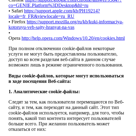
co=GENIE.Platform%3DDesktop&hl=ru
• Safari
https://support.apple.com/kb/PH19214?
locale=fr_FR&viewlocale=ru_RU
• Firefox
https://support.mozilla.org/ru/kb/kuki-informaciya-
kotoruyu-veb-sajty-hranyat-na-vas
•
Opera
http://help.opera.com/Windows/10.20/en/cookies.html
При полном отключении cookie-файлов некоторые
услуги не могут быть предоставлены пользователю,
доступ ко всем разделам веб-сайта в данном случае
возможен лишь в режиме ограниченного пользования.
Виды cookie-файлов, которые могут использоваться
в ходе посещения Веб-сайта:
1. Аналитические cookie-файлы:
Следят за тем, как пользователи перемещаются по Веб-
сайту, и тем, как переходят на данный сайт. Этот тип
cookie-файлов используется, например, для того, чтобы
понять, какой тип контента интересует пользователей
больше всего. При желании пользователь может
отказаться от них: