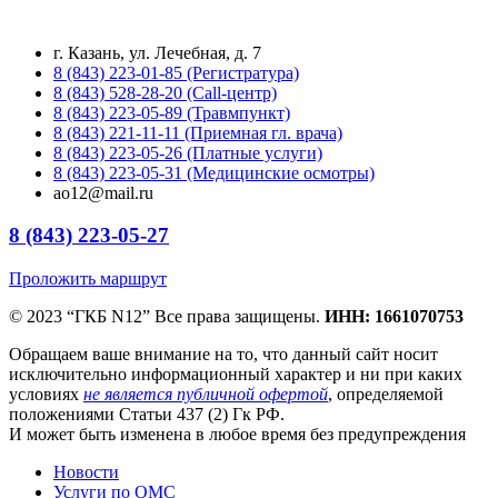
г. Казань, ул. Лечебная, д. 7
8 (843) 223-01-85 (Регистратура)
8 (843) 528-28-20 (Call-центр)
8 (843) 223-05-89 (Травмпункт)
8 (843) 221-11-11 (Приемная гл. врача)
8 (843) 223-05-26 (Платные услуги)
8 (843) 223-05-31 (Медицинские осмотры)
ao12@mail.ru
8 (843) 223-05-27
Проложить маршрут
© 2023 “ГКБ N12” Все права защищены.
ИНН: 1661070753
Обращаем ваше внимание на то, что данный сайт носит
исключительно информационный характер и ни при каких
условиях
не является публичной офертой
, определяемой
положениями Статьи 437 (2) Гк РФ.
И может быть изменена в любое время без предупреждения
Новости
Услуги по ОМС