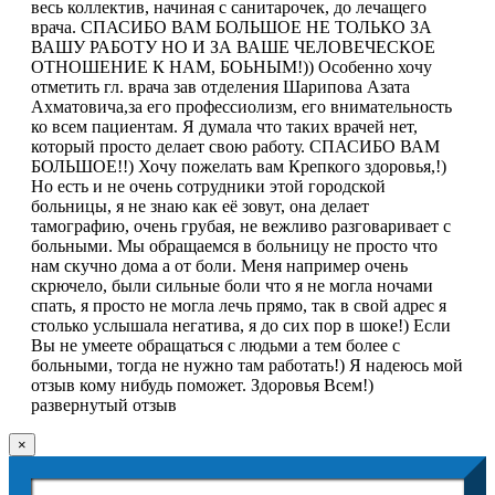
весь коллектив, начиная с санитарочек, до лечащего
врача. СПАСИБО ВАМ БОЛЬШОЕ НЕ ТОЛЬКО ЗА
ВАШУ РАБОТУ НО И ЗА ВАШЕ ЧЕЛОВЕЧЕСКОЕ
ОТНОШЕНИЕ К НАМ, БОЬНЫМ!)) Особенно хочу
отметить гл. врача зав отделения Шарипова Азата
Ахматовича,за его профессиолизм, его внимательность
ко всем пациентам. Я думала что таких врачей нет,
который просто делает свою работу. СПАСИБО ВАМ
БОЛЬШОЕ!!) Хочу пожелать вам Крепкого здоровья,!)
Но есть и не очень сотрудники этой городской
больницы, я не знаю как её зовут, она делает
тамографию, очень грубая, не вежливо разговаривает с
больными. Мы обращаемся в больницу не просто что
нам скучно дома а от боли. Меня например очень
скрючело, были сильные боли что я не могла ночами
спать, я просто не могла лечь прямо, так в свой адрес я
столько услышала негатива, я до сих пор в шоке!) Если
Вы не умеете обращаться с людьми а тем более с
больными, тогда не нужно там работать!) Я надеюсь мой
отзыв кому нибудь поможет. Здоровья Всем!)
развернутый отзыв
×