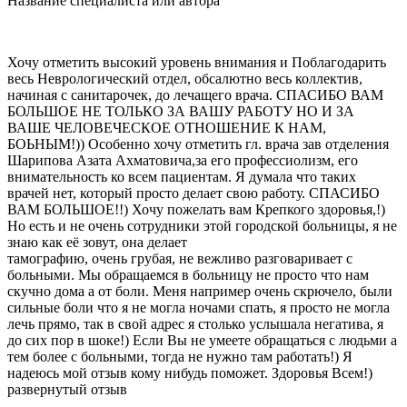
Название специалиста или автора
Хочу отметить высокий уровень внимания и Поблагодарить
весь Неврологический отдел, обсалютно весь коллектив,
начиная с санитарочек, до лечащего врача. СПАСИБО ВАМ
БОЛЬШОЕ НЕ ТОЛЬКО ЗА ВАШУ РАБОТУ НО И ЗА
ВАШЕ ЧЕЛОВЕЧЕСКОЕ ОТНОШЕНИЕ К НАМ,
БОЬНЫМ!)) Особенно хочу отметить гл. врача зав отделения
Шарипова Азата Ахматовича,за его профессиолизм, его
внимательность ко всем пациентам. Я думала что таких
врачей нет, который просто делает свою работу. СПАСИБО
ВАМ БОЛЬШОЕ!!) Хочу пожелать вам Крепкого здоровья,!)
Но есть и не очень сотрудники этой городской больницы, я не
знаю как её зовут, она делает
тамографию, очень грубая, не вежливо разговаривает с
больными. Мы обращаемся в больницу не просто что нам
скучно дома а от боли. Меня например очень скрючело, были
сильные боли что я не могла ночами спать, я просто не могла
лечь прямо, так в свой адрес я столько услышала негатива, я
до сих пор в шоке!) Если Вы не умеете обращаться с людьми а
тем более с больными, тогда не нужно там работать!) Я
надеюсь мой отзыв кому нибудь поможет. Здоровья Всем!)
развернутый отзыв