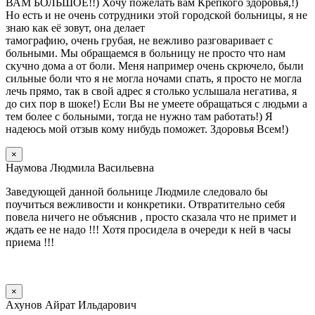
ВАМ БОЛЬШОЕ!!) Хочу пожелать вам Крепкого здоровья,!)
Но есть и не очень сотрудники этой городской больницы, я не
знаю как её зовут, она делает
тамографию, очень грубая, не вежливо разговаривает с
больными. Мы обращаемся в больницу не просто что нам
скучно дома а от боли. Меня например очень скрючело, были
сильные боли что я не могла ночами спать, я просто не могла
лечь прямо, так в свой адрес я столько услышала негатива, я
до сих пор в шоке!) Если Вы не умеете обращаться с людьми а
тем более с больными, тогда не нужно там работать!) Я
надеюсь мой отзыв кому нибудь поможет. Здоровья Всем!)
×
Наумова Людмила Васильевна
Заведующей данной больнице Людмиле следовало бы
поучиться вежливости и конкретики. Отвратительно себя
повела ничего не объяснив , просто сказала что не примет и
ждать ее не надо !!! Хотя просидела в очереди к ней в часы
приема !!!
×
Ахунов Айрат Ильдарович