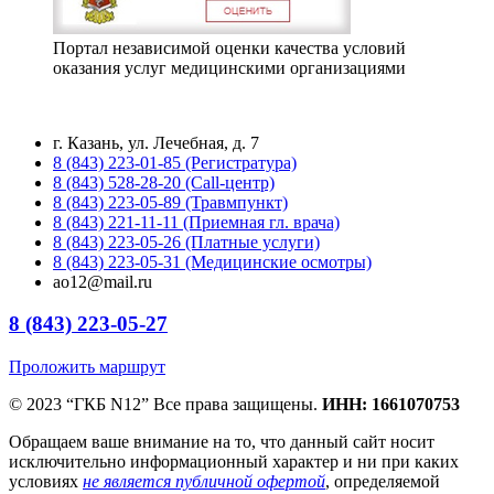
Портал независимой оценки качества условий
оказания услуг медицинскими организациями
г. Казань, ул. Лечебная, д. 7
8 (843) 223-01-85 (Регистратура)
8 (843) 528-28-20 (Call-центр)
8 (843) 223-05-89 (Травмпункт)
8 (843) 221-11-11 (Приемная гл. врача)
8 (843) 223-05-26 (Платные услуги)
8 (843) 223-05-31 (Медицинские осмотры)
ao12@mail.ru
8 (843) 223-05-27
Проложить маршрут
© 2023 “ГКБ N12” Все права защищены.
ИНН: 1661070753
Обращаем ваше внимание на то, что данный сайт носит
исключительно информационный характер и ни при каких
условиях
не является публичной офертой
, определяемой