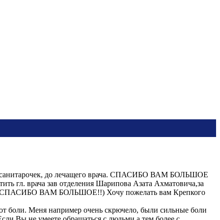
я с санитарочек, до лечащего врача. СПАСИБО ВАМ БОЛЬШОЕ
 врача зав отделения Шарипова Азата Ахматовича,за
аботу. СПАСИБО ВАМ БОЛЬШОЕ!!) Хочу пожелать вам Крепкого
 от боли. Меня например очень скрючело, были сильные боли
 Если Вы не умеете обращаться с людьми а тем более с