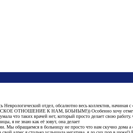
сь Неврологический отдел, обсалютно весь коллектив, начина
ОТНОШЕНИЕ К НАМ, БОЬНЫМ!)) Особенно хочу отметить гл.
Я думала что таких врачей нет, который просто делает свою р
ицы, я не знаю как её зовут, она делает
ми. Мы обращаемся в больницу не просто что нам скучно дома а
 в свой адрес я столько услышала негатива, я до сих пор в шоке!)