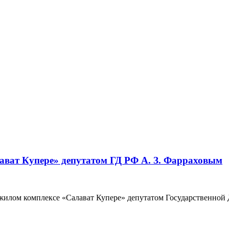
ват Купере» депутатом ГД РФ А. З. Фарраховым
 жилом комплексе «Салават Купере» депутатом Государственно