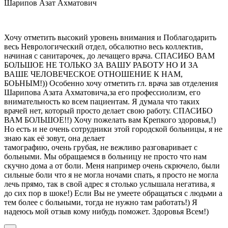
Шарипов Азат Ахматович
Хочу отметить высокий уровень внимания и Поблагодарить
весь Неврологический отдел, обсалютно весь коллектив,
начиная с санитарочек, до лечащего врача. СПАСИБО ВАМ
БОЛЬШОЕ НЕ ТОЛЬКО ЗА ВАШУ РАБОТУ НО И ЗА
ВАШЕ ЧЕЛОВЕЧЕСКОЕ ОТНОШЕНИЕ К НАМ,
БОЬНЫМ!)) Особенно хочу отметить гл. врача зав отделения
Шарипова Азата Ахматовича,за его профессиолизм, его
внимательность ко всем пациентам. Я думала что таких
врачей нет, который просто делает свою работу. СПАСИБО
ВАМ БОЛЬШОЕ!!) Хочу пожелать вам Крепкого здоровья,!)
Но есть и не очень сотрудники этой городской больницы, я не
знаю как её зовут, она делает
тамографию, очень грубая, не вежливо разговаривает с
больными. Мы обращаемся в больницу не просто что нам
скучно дома а от боли. Меня например очень скрючело, были
сильные боли что я не могла ночами спать, я просто не могла
лечь прямо, так в свой адрес я столько услышала негатива, я
до сих пор в шоке!) Если Вы не умеете обращаться с людьми а
тем более с больными, тогда не нужно там работать!) Я
надеюсь мой отзыв кому нибудь поможет. Здоровья Всем!)