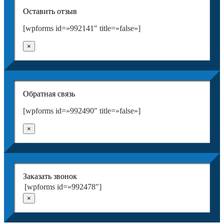
Оставить отзыв
[wpforms id=»992141″ title=»false»]
×
Обратная связь
[wpforms id=»992490″ title=»false»]
×
Заказать звонок
[wpforms id=»992478″]
×