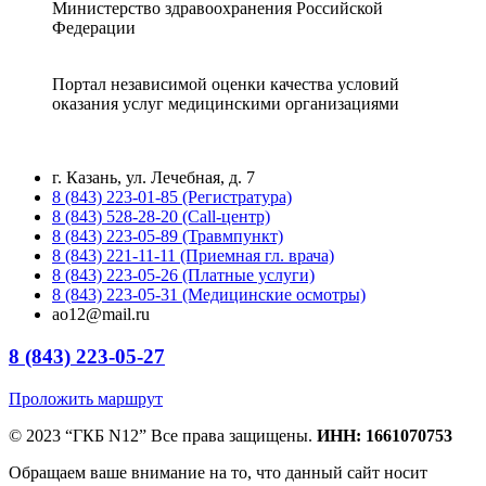
Министерство здравоохранения Российской
Федерации
Портал независимой оценки качества условий
оказания услуг медицинскими организациями
г. Казань, ул. Лечебная, д. 7
8 (843) 223-01-85 (Регистратура)
8 (843) 528-28-20 (Call-центр)
8 (843) 223-05-89 (Травмпункт)
8 (843) 221-11-11 (Приемная гл. врача)
8 (843) 223-05-26 (Платные услуги)
8 (843) 223-05-31 (Медицинские осмотры)
ao12@mail.ru
8 (843) 223-05-27
Проложить маршрут
© 2023 “ГКБ N12” Все права защищены.
ИНН: 1661070753
Обращаем ваше внимание на то, что данный сайт носит