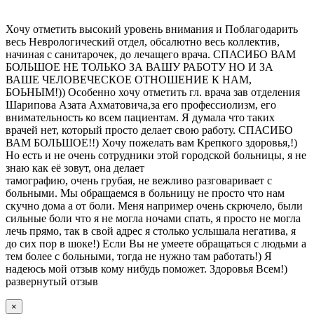
Хочу отметить высокий уровень внимания и Поблагодарить
весь Неврологический отдел, обсалютно весь коллектив,
начиная с санитарочек, до лечащего врача. СПАСИБО ВАМ
БОЛЬШОЕ НЕ ТОЛЬКО ЗА ВАШУ РАБОТУ НО И ЗА
ВАШЕ ЧЕЛОВЕЧЕСКОЕ ОТНОШЕНИЕ К НАМ,
БОЬНЫМ!)) Особенно хочу отметить гл. врача зав отделения
Шарипова Азата Ахматовича,за его профессиолизм, его
внимательность ко всем пациентам. Я думала что таких
врачей нет, который просто делает свою работу. СПАСИБО
ВАМ БОЛЬШОЕ!!) Хочу пожелать вам Крепкого здоровья,!)
Но есть и не очень сотрудники этой городской больницы, я не
знаю как её зовут, она делает
тамографию, очень грубая, не вежливо разговаривает с
больными. Мы обращаемся в больницу не просто что нам
скучно дома а от боли. Меня например очень скрючело, были
сильные боли что я не могла ночами спать, я просто не могла
лечь прямо, так в свой адрес я столько услышала негатива, я
до сих пор в шоке!) Если Вы не умеете обращаться с людьми а
тем более с больными, тогда не нужно там работать!) Я
надеюсь мой отзыв кому нибудь поможет. Здоровья Всем!)
развернутый отзыв
×