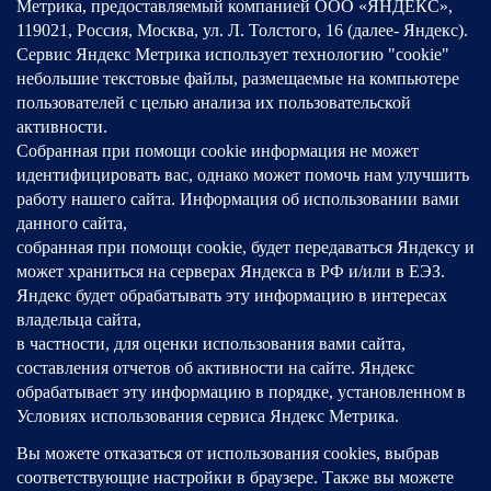
Пятница:
07:30 – 20:00
Суббота:
08:00 – 18:00
Воскресенье:
09:00 – 15:00
СТОЛ СПРАВОК
+7 (843) 223-05-27
ТРАВМПУНКТ
+7 (843) 223-05-89
ПРИЕМНОЕ ОТДЕЛЕНИЕ
терапевтического блока
+7 (843) 223-05-47
ПРИЕМНОЕ ОТДЕЛЕНИЕ
хирургического блока
+7 (843) 223-05-74