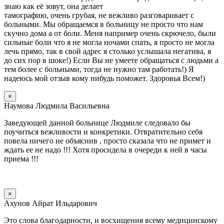
знаю как её зовут, она делает
тамографию, очень грубая, не вежливо разговаривает с
больными. Мы обращаемся в больницу не просто что нам
скучно дома а от боли. Меня например очень скрючело, были
сильные боли что я не могла ночами спать, я просто не могла
лечь прямо, так в свой адрес я столько услышала негатива, я
до сих пор в шоке!) Если Вы не умеете обращаться с людьми а
тем более с больными, тогда не нужно там работать!) Я
надеюсь мой отзыв кому нибудь поможет. Здоровья Всем!)
×
Наумова Людмила Васильевна
Заведующей данной больнице Людмиле следовало бы
поучиться вежливости и конкретики. Отвратительно себя
повела ничего не объяснив , просто сказала что не примет и
ждать ее не надо !!! Хотя просидела в очереди к ней в часы
приема !!!
×
Ахунов Айрат Ильдарович
Это слова благодарности, и восхищения всему медицинскому