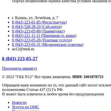
Портал независимой оценки качества условий оказания 
г. Казань, ул. Лечебная, д. 7
8 (843) 223-01-85 (Регистратура)
8 (843) 528-28-20 (Call-центр)
8 (843) 223-05-89 (Травмпункт)
8 (843) 221-11-11 (Приемная гл. врача)
8 (843) 223-05-26 (Платные услуги)
8 (843) 223-05-31 (Медицинские осмотры)
ao12@mail.ru
8 (843) 223-05-27
Проложить маршрут
© 2023 “ГКБ N12” Все права защищены.
ИНН: 1661070753
Обращаем ваше внимание на то, что данный сайт носит исклю
положениями Статьи 437 (2) Гк РФ.
И может быть изменена в любое время без предупреждения
Новости
Услуги по ОМС