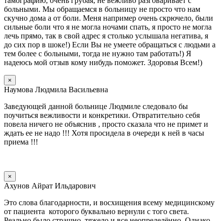
тамографию, очень грубая, не вежливо разговаривает с
больными. Мы обращаемся в больницу не просто что нам
скучно дома а от боли. Меня например очень скрючело, были
сильные боли что я не могла ночами спать, я просто не могла
лечь прямо, так в свой адрес я столько услышала негатива, я
до сих пор в шоке!) Если Вы не умеете обращаться с людьми а
тем более с больными, тогда не нужно там работать!) Я
надеюсь мой отзыв кому нибудь поможет. Здоровья Всем!)
×
Наумова Людмила Васильевна
Заведующей данной больнице Людмиле следовало бы
поучиться вежливости и конкретики. Отвратительно себя
повела ничего не объяснив , просто сказала что не примет и
ждать ее не надо !!! Хотя просидела в очереди к ней в часы
приема !!!
×
Ахунов Айрат Ильдарович
Это слова благодарности, и восхищения всему медицинскому
от пациента которого буквально вернули с того света.
Реально было страшно, тяжело и все неопределённо. Однако