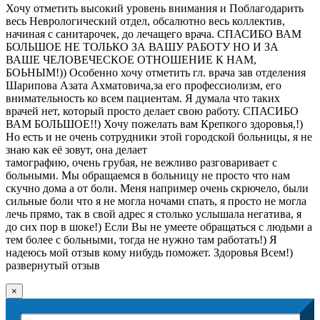
Хочу отметить высокий уровень внимания и Поблагодарить
весь Неврологический отдел, обсалютно весь коллектив,
начиная с санитарочек, до лечащего врача. СПАСИБО ВАМ
БОЛЬШОЕ НЕ ТОЛЬКО ЗА ВАШУ РАБОТУ НО И ЗА
ВАШЕ ЧЕЛОВЕЧЕСКОЕ ОТНОШЕНИЕ К НАМ,
БОЬНЫМ!)) Особенно хочу отметить гл. врача зав отделения
Шарипова Азата Ахматовича,за его профессиолизм, его
внимательность ко всем пациентам. Я думала что таких
врачей нет, который просто делает свою работу. СПАСИБО
ВАМ БОЛЬШОЕ!!) Хочу пожелать вам Крепкого здоровья,!)
Но есть и не очень сотрудники этой городской больницы, я не
знаю как её зовут, она делает
тамографию, очень грубая, не вежливо разговаривает с
больными. Мы обращаемся в больницу не просто что нам
скучно дома а от боли. Меня например очень скрючело, были
сильные боли что я не могла ночами спать, я просто не могла
лечь прямо, так в свой адрес я столько услышала негатива, я
до сих пор в шоке!) Если Вы не умеете обращаться с людьми а
тем более с больными, тогда не нужно там работать!) Я
надеюсь мой отзыв кому нибудь поможет. Здоровья Всем!)
развернутый отзыв
×