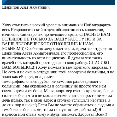
Шарипов Азат Ахматович
Хочу отметить высокий уровень внимания и Поблагодарить
весь Неврологический отдел, обсалютно весь коллектив,
начиная с санитарочек, до лечащего врача. СПАСИБО ВАМ
БОЛЬШОЕ НЕ ТОЛЬКО ЗА ВАШУ РАБОТУ НО И ЗА
ВАШЕ ЧЕЛОВЕЧЕСКОЕ ОТНОШЕНИЕ К НАМ,
БОЬНЫМ!)) Особенно хочу отметить гл. врача зав отделения
Шарипова Азата Ахматовича,за его профессиолизм, его
внимательность ко всем пациентам. Я думала что таких
врачей нет, который просто делает свою работу. СПАСИБО
ВАМ БОЛЬШОЕ!!) Хочу пожелать вам Крепкого здоровья,!)
Но есть и не очень сотрудники этой городской больницы, я не
знаю как её зовут, она делает
тамографию, очень грубая, не вежливо разговаривает с
больными. Мы обращаемся в больницу не просто что нам
скучно дома а от боли. Меня например очень скрючело, были
сильные боли что я не могла ночами спать, я просто не могла
лечь прямо, так в свой адрес я столько услышала негатива, я
до сих пор в шоке!) Если Вы не умеете обращаться с людьми а
тем более с больными, тогда не нужно там работать!) Я
надеюсь мой отзыв кому нибудь поможет. Здоровья Всем!)