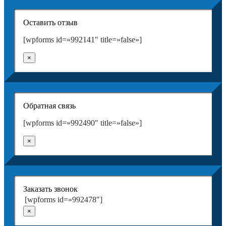
Оставить отзыв
[wpforms id=»992141″ title=»false»]
×
Обратная связь
[wpforms id=»992490″ title=»false»]
×
Заказать звонок
[wpforms id=»992478″]
×