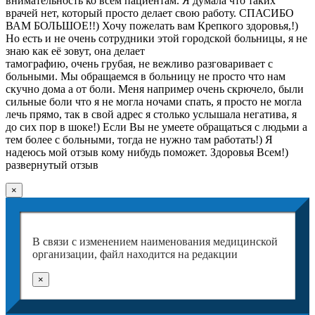
внимательность ко всем пациентам. Я думала что таких
врачей нет, который просто делает свою работу. СПАСИБО
ВАМ БОЛЬШОЕ!!) Хочу пожелать вам Крепкого здоровья,!)
Но есть и не очень сотрудники этой городской больницы, я не
знаю как её зовут, она делает
тамографию, очень грубая, не вежливо разговаривает с
больными. Мы обращаемся в больницу не просто что нам
скучно дома а от боли. Меня например очень скрючело, были
сильные боли что я не могла ночами спать, я просто не могла
лечь прямо, так в свой адрес я столько услышала негатива, я
до сих пор в шоке!) Если Вы не умеете обращаться с людьми а
тем более с больными, тогда не нужно там работать!) Я
надеюсь мой отзыв кому нибудь поможет. Здоровья Всем!)
развернутый отзыв
×
В связи с изменением наименования медицинской
организации, файл находится на редакции
×