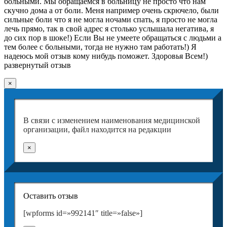
больными. Мы обращаемся в больницу не просто что нам
скучно дома а от боли. Меня например очень скрючело, были
сильные боли что я не могла ночами спать, я просто не могла
лечь прямо, так в свой адрес я столько услышала негатива, я
до сих пор в шоке!) Если Вы не умеете обращаться с людьми а
тем более с больными, тогда не нужно там работать!) Я
надеюсь мой отзыв кому нибудь поможет. Здоровья Всем!)
развернутый отзыв
×
В связи с изменением наименования медицинской
организации, файл находится на редакции
×
Оставить отзыв
[wpforms id=»992141″ title=»false»]