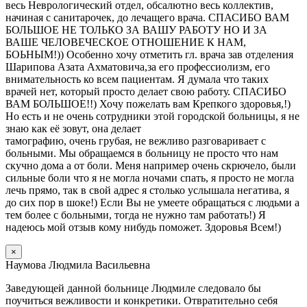
весь Неврологический отдел, обсалютно весь коллектив,
начиная с санитарочек, до лечащего врача. СПАСИБО ВАМ
БОЛЬШОЕ НЕ ТОЛЬКО ЗА ВАШУ РАБОТУ НО И ЗА
ВАШЕ ЧЕЛОВЕЧЕСКОЕ ОТНОШЕНИЕ К НАМ,
БОЬНЫМ!)) Особенно хочу отметить гл. врача зав отделения
Шарипова Азата Ахматовича,за его профессиолизм, его
внимательность ко всем пациентам. Я думала что таких
врачей нет, который просто делает свою работу. СПАСИБО
ВАМ БОЛЬШОЕ!!) Хочу пожелать вам Крепкого здоровья,!)
Но есть и не очень сотрудники этой городской больницы, я не
знаю как её зовут, она делает
тамографию, очень грубая, не вежливо разговаривает с
больными. Мы обращаемся в больницу не просто что нам
скучно дома а от боли. Меня например очень скрючело, были
сильные боли что я не могла ночами спать, я просто не могла
лечь прямо, так в свой адрес я столько услышала негатива, я
до сих пор в шоке!) Если Вы не умеете обращаться с людьми а
тем более с больными, тогда не нужно там работать!) Я
надеюсь мой отзыв кому нибудь поможет. Здоровья Всем!)
×
Наумова Людмила Васильевна
Заведующей данной больнице Людмиле следовало бы
поучиться вежливости и конкретики. Отвратительно себя