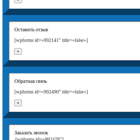
Оставить отзыв
[wpforms id=»992141″ title=»false»]
×
Обратная связь
[wpforms id=»992490″ title=»false»]
×
Заказать звонок
[wpforms id=»992478″]