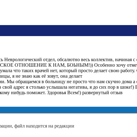
сь Неврологический отдел, обсалютно весь коллектив, начина
ОТНОШЕНИЕ К НАМ, БОЬНЫМ!)) Особенно хочу отметить гл.
Я думала что таких врачей нет, который просто делает свою р
ицы, я не знаю как её зовут, она делает
ми. Мы обращаемся в больницу не просто что нам скучно дома а
 в свой адрес я столько услышала негатива, я до сих пор в шоке!)
 кому нибудь поможет. Здоровья Всем!) развернутый отзыв
зации, файл находится на редакции